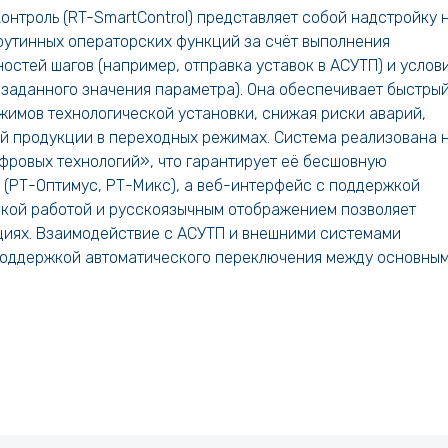
нтроль (RT-SmartControl) представляет собой надстройку 
рутинных операторских функций за счёт выполнения
стей шагов (например, отправка уставок в АСУТП) и услов
заданного значения параметра). Она обеспечивает быстрый
жимов технологической установки, снижая риски аварий,
й продукции в переходных режимах. Система реализована 
ровых технологий», что гарантирует её бесшовную
(РТ-Оптимус, РТ-Микс), а веб-интерфейс с поддержкой
ской работой и русскоязычным отображением позволяет
циях. Взаимодействие с АСУТП и внешними системами
поддержкой автоматического переключения между основным