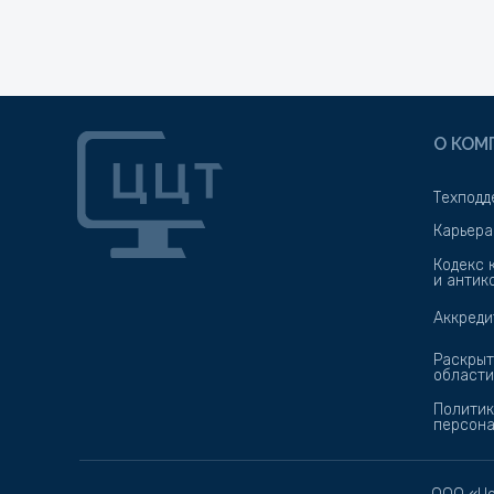
О КОМ
Техподд
Карьера
Кодекс 
и антик
Аккреди
Раскрыт
области
Политик
персона