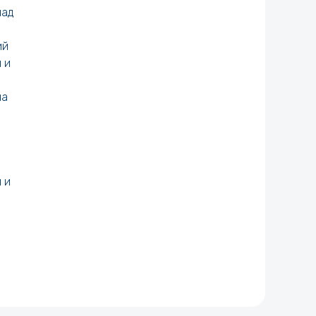
над
ий
 и
на
 и